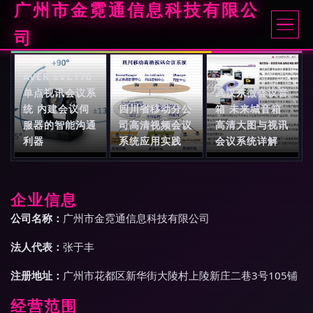
广州市金霓通信息科技有限公
司
AVER EVC170
单点视讯会议系
武汉东微会议音
统 内建会议伺
四川省移动分公
箱 未来城音箱
服器的智能沟通
司高清视频会议
高清大图与视讯
利器
系统应用实践
会议系统详解
企业信息
公司名称：
广州市金霓通信息科技有限公司
法人代表：
张于丰
注册地址：
广州市花都区新华街大陵村上陵新庄二巷3号105铺
经营范围